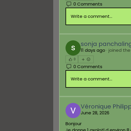
0 Comments
Write a comment...
sonja panchali
11 days ago
·
joined the
0
0 Comments
Write a comment...
Véronique Philip
June 28, 2026
Bonjour 
Je donne 1 axolotl d environ 