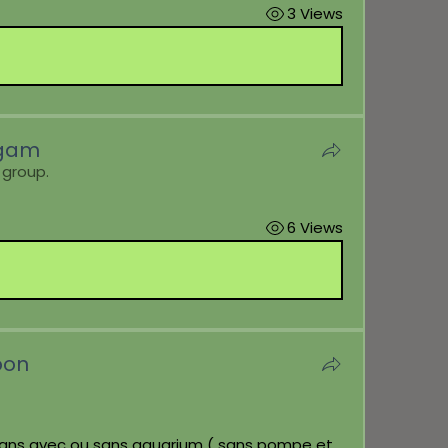
3 Views
ngam
 group.
6 Views
pon
8 ans avec ou sans aquarium ( sans pompe et 