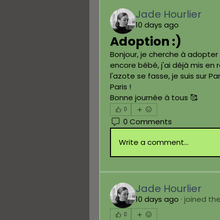
Jade Hourlier
10 days ago
Adoption :)
Bonjour, je cherche à adopter 
encore bébé, j'ai déjà mis en r
l'azote se fasse, je suis sur P
Paris ! 
Bonne journée à tous 🥰
0
0 Comments
Write a comment...
Jade Hourlier
10 days ago
·
joined th
0