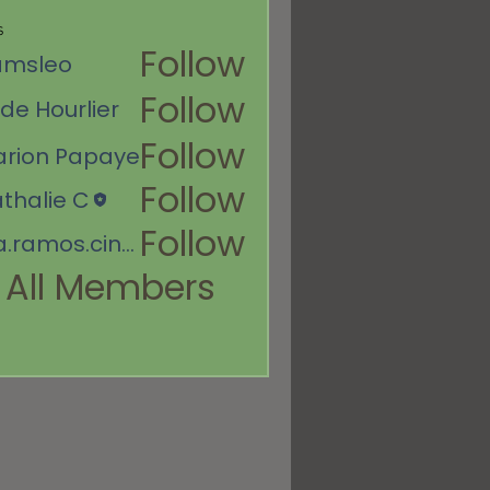
s
Follow
amsleo
Follow
de Hourlier
Follow
rion Papaye
Papaye
Follow
thalie C
Follow
d.a.ramos.cindy
s.cindy
 All Members