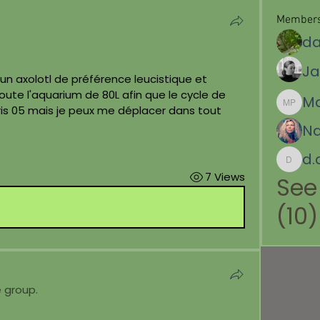
Member
d
Ja
un axolotl de préférence leucistique et 
oute l'aquarium de 80L afin que le cycle de 
Ma
aris 05 mais je peux me déplacer dans tout 
Marion 
Na
d.a.ramo
7 Views
See
(10)
e group.